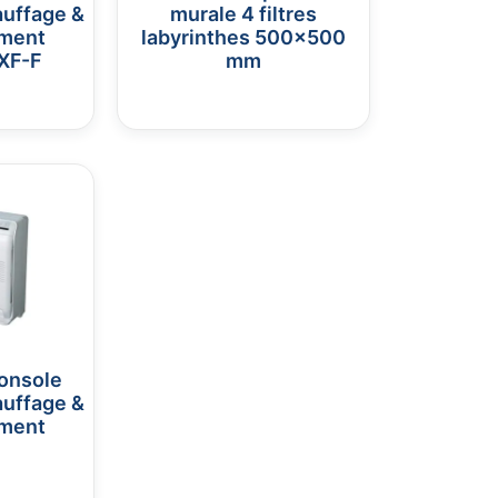
auffage &
murale 4 filtres
ement
labyrinthes 500×500
XF-F
mm
onsole
auffage &
ement