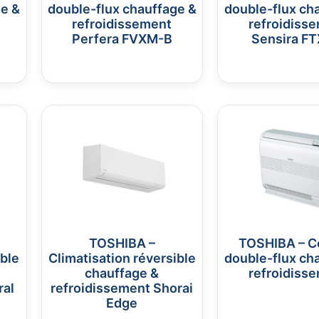
ge &
double-flux chauffage &
double-flux ch
refroidissement
refroidiss
Perfera FVXM-B
Sensira FT
TOSHIBA –
TOSHIBA – C
ible
Climatisation réversible
double-flux ch
chauffage &
refroidiss
ral
refroidissement Shorai
Edge