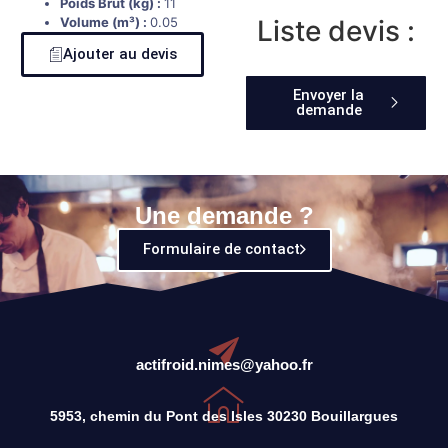
Poids Brut (kg) :
11
Volume (m³) :
0.05
Liste devis :
Ajouter au devis
Envoyer la
demande
Une demande ?
Formulaire de contact
actifroid.nimes@yahoo.fr
5953, chemin du Pont des Isles 30230 Bouillargues