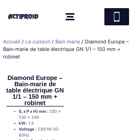
Accueil
/
La cuisson
/
Bain marie
/ Diamond Europe –
Bain-marie de table électrique GN 1/1 – 150 mm +
robinet
Diamond Europe –
Bain-marie de
table électrique GN
1/1 – 150 mm +
robinet
(L x P x H) mm :
330 x
530 x 240
kW :
1.5
Voltage :
230/1N 50-
60Hz