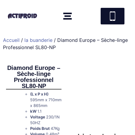
Accueil
/
la buanderie
/ Diamond Europe – Sèche-linge
Professionnel SL80-NP
Diamond Europe –
Sèche-linge
Professionnel
SL80-NP
(L x P x H)
595mm x 710mm
x 865mm
kW
1.1
Voltage
230/1N
50HZ
Poids Brut
47Kg
Volume
0.48m³