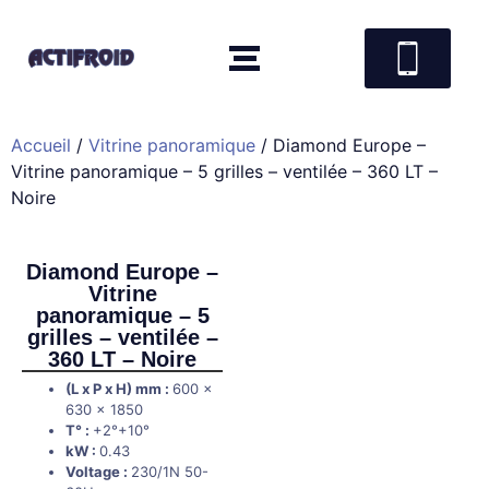
Accueil
/
Vitrine panoramique
/ Diamond Europe –
Vitrine panoramique – 5 grilles – ventilée – 360 LT –
Noire
Diamond Europe –
Vitrine
panoramique – 5
grilles – ventilée –
360 LT – Noire
(L x P x H) mm :
600 x
630 x 1850
T° :
+2°+10°
kW :
0.43
Voltage :
230/1N 50-