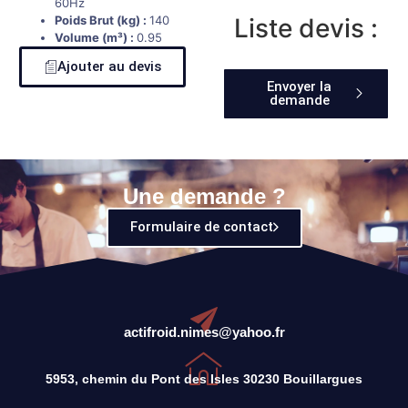
60Hz
Poids Brut (kg) :
140
Liste devis :
Volume (m³) :
0.95
Ajouter au devis
Envoyer la
demande
Une demande ?
Formulaire de contact
actifroid.nimes@yahoo.fr
5953, chemin du Pont des Isles 30230 Bouillargues