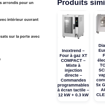
Produits simi
s arrondis pour un
vec intérieur ouvrant
ats sur la porte avec
Di
Eu
Inoxtrend –
Four à gaz XT
m
éle
COMPACT –
T
Mixte à
SC
injection
va
directe –
con
Commandes
5x G
programmables
A
à écran tactile –
CLE
12 kW + 0.3 kW