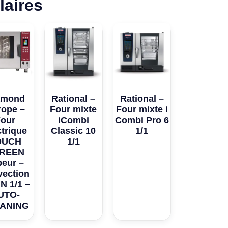
laires
amond
Rational –
Rational –
rope –
Four mixte
Four mixte i
Four
iCombi
Combi Pro 6
ctrique
Classic 10
1/1
OUCH
1/1
REEN
peur –
vection
N 1/1 –
UTO-
ANING