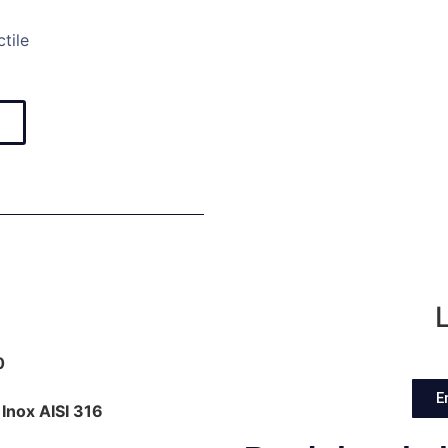
tile
L
0
E
Inox AISI 316