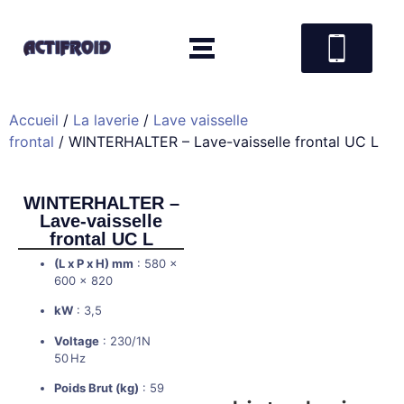
Accueil
/
La laverie
/
Lave vaisselle
frontal
/ WINTERHALTER – Lave-vaisselle frontal UC L
WINTERHALTER –
Lave-vaisselle
frontal UC L
(L x P x H) mm
: 580 x
600 x 820
kW
: 3,5
Voltage
: 230/1N
50 Hz
Poids Brut (kg)
: 59