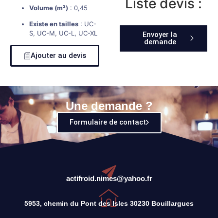
Liste devis :
Volume (m³)
: 0,45
Existe en tailles
: UC-
S, UC-M, UC-L, UC-XL
Envoyer la
demande
Ajouter au devis
Une demande ?
Formulaire de contact
actifroid.nimes@yahoo.fr
5953, chemin du Pont des Isles 30230 Bouillargues