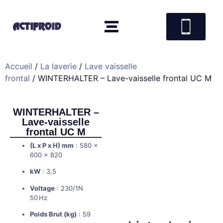
Accueil
/
La laverie
/
Lave vaisselle
frontal
/ WINTERHALTER – Lave-vaisselle frontal UC M
WINTERHALTER –
Lave-vaisselle
frontal UC M
(L x P x H) mm
: 580 x
600 x 820
kW
: 3,5
Voltage
: 230/1N
50 Hz
Poids Brut (kg)
: 59