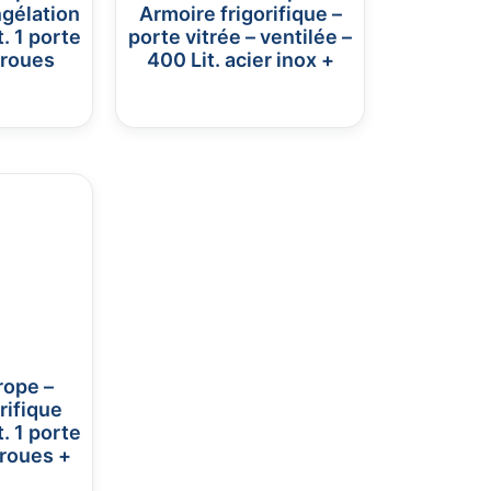
gélation
Armoire frigorifique –
t. 1 porte
porte vitrée – ventilée –
 roues
400 Lit. acier inox +
rope –
rifique
t. 1 porte
 roues +