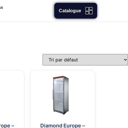
ct
Catalogue
rope –
Diamond Europe –